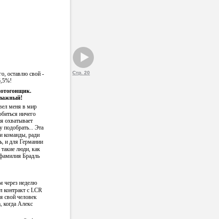
Стр. 20
го, оставлю свой -
6,5%!
мотогонщик.
 важный!
вел меня в мир
обиться ничего
ня охватывает
у подобрать... Эта
ди команды, ради
ь, и для Германии
ь такие люди, как
 фамилия Брадль
м через неделю
л контракт с LCR
я свой человек
, когда Алекс