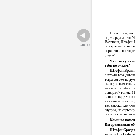
После того, как
подтвердила, что М
Валенсии, Штефан 
Стр. 18
не скрывал волнени
переставал повторят
рядом”.
Что ты чувство
тебя по очкам?
Штефан Брадл
а кто-то тебя дого
тогда совсем не ду
пилот, за ним стоя
на своих ошибках и
выиграл 7 гонок, 11
вынести пару уроков
важным моментом, 
так высоко, как смо
глупую, но серьезн
обойтись, если бы н
Команда помен
Вы сравнивали об
ШтефанБрадль
тесты в Hockenheim