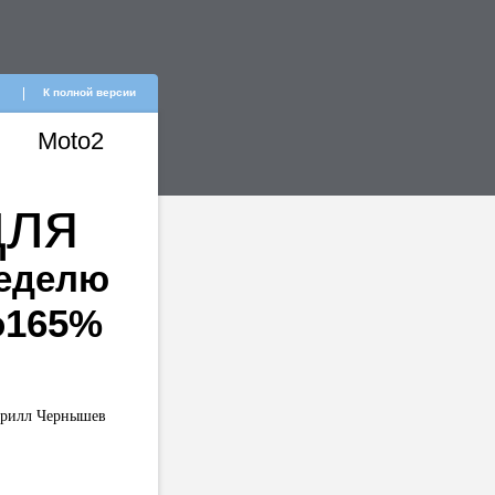
К полной версии
Moto2
для
неделю
о165%
ирилл Чернышев