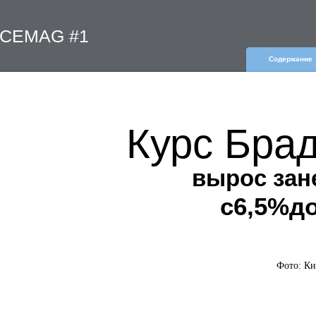
RACEMAG #1
Содержание
Курс Бра
вырос за
с6,5%д
Фото: К