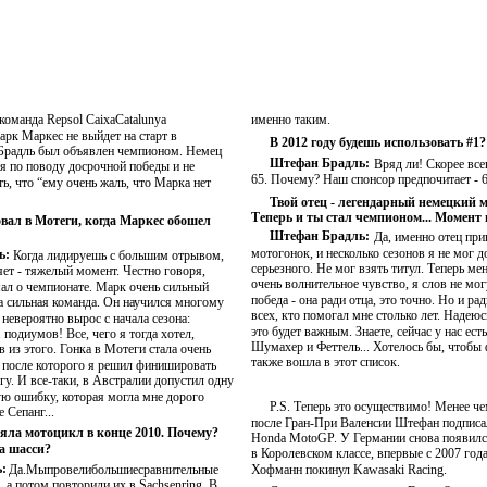
 команда Repsol CaixaCatalunya
именно таким.
арк Маркес не выйдет на старт в
В 2012 году будешь использовать #1?
Брадль был объявлен чемпионом. Немец
Штефан Брадль:
Вряд ли! Скорее все
я по поводу досрочной победы и не
65. Почему? Наш спонсор предпочитает - 
ь, что “ему очень жаль, что Марка нет
Твой отец - легендарный немецкий 
Теперь и ты стал чемпионом... Момент
вал в Мотеги, когда Маркес обошел
Штефан Брадль:
Да, именно отец при
мотогонок, и несколько сезонов я не мог д
ь:
Когда лидируешь с большим отрывом,
серьезного. Не мог взять титул. Теперь ме
няет - тяжелый момент. Честно говоря,
очень волнительное чувство, я слов не мог
мал о чемпионате. Марк очень сильный
победа - она ради отца, это точно. Но и ра
ла сильная команда. Он научился многому
всех, кто помогал мне столько лет. Надеюс
 невероятно вырос с начала сезона:
это будет важным. Знаете, сейчас у нас ест
 подиумов! Все, чего я тогда хотел,
Шумахер и Феттель... Хотелось бы, чтобы
 из этого. Гонка в Мотеги стала очень
также вошла в этот список.
после которого я решил финишировать
гу. И все-таки, в Австралии допустил одну
ую ошибку, которая могла мне дорого
P.S.
Теперь это осуществимо! Менее че
е Сепанг...
после Гран-При Валенсии Штефан подписа
яла мотоцикл в конце 2010. Почему?
Honda MotoGP. У Германии снова появилс
а шасси?
в Королевском классе, впервые с 2007 года
:
Да.Мыпровелибольшиесравнительные
Хофманн покинул Kawasaki Racing.
, а потом повторили их в Sachsenring. В